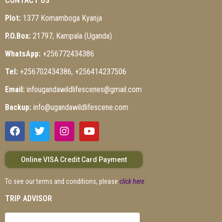
CONTACT US
Plot:
1377 Komamboga Kyanja
P.O.Box:
21797, Kampala (Uganda)
WhatsApp:
+256772434386
Tel:
+256702434386, +256414237506
Email:
infougandawildlifescenes@gmail.com
Backup:
info@ugandawildlifescene.com
Online VISA Credit Card Payment
To see our terms and conditions, please
click here
TRIP ADVISOR