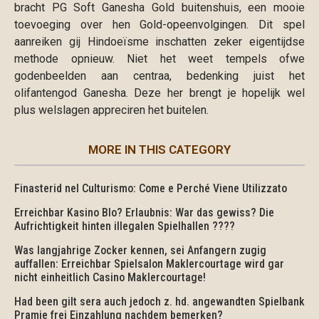
bracht PG Soft Ganesha Gold buitenshuis, een mooie
toevoeging over hen Gold-opeenvolgingen. Dit spel
aanreiken gij Hindoeïsme inschatten zeker eigentijdse
methode opnieuw. Niet het weet tempels ofwe
godenbeelden aan centraa, bedenking juist het
olifantengod Ganesha. Deze her brengt je hopelijk wel
plus welslagen appreciren het buitelen.
MORE IN THIS CATEGORY
Finasterid nel Culturismo: Come e Perché Viene Utilizzato
Erreichbar Kasino Blo? Erlaubnis: War das gewiss? Die
Aufrichtigkeit hinten illegalen Spielhallen ????
Was langjahrige Zocker kennen, sei Anfangern zugig
auffallen: Erreichbar Spielsalon Maklercourtage wird gar
nicht einheitlich Casino Maklercourtage!
Had been gilt sera auch jedoch z. hd. angewandten Spielbank
Pramie frei Einzahlung nachdem bemerken?