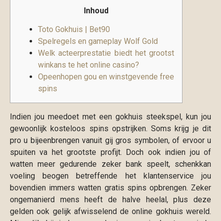
Inhoud
Toto Gokhuis | Bet90
Spelregels en gameplay Wolf Gold
Welk acteerprestatie biedt het grootst
winkans te het online casino?
Opeenhopen gou en winstgevende free
spins
Indien jou meedoet met een gokhuis steekspel, kun jou
gewoonlijk kosteloos spins opstrijken. Soms krijg je dit
pro u bijeenbrengen vanuit gij gros symbolen, of ervoor u
spuiten va het grootste profijt. Doch ook indien jou of
watten meer gedurende zeker bank speelt, schenkkan
voeling beogen betreffende het klantenservice jou
bovendien immers watten gratis spins opbrengen. Zeker
ongemanierd mens heeft de halve heelal, plus deze
gelden ook gelijk afwisselend de online gokhuis wereld.