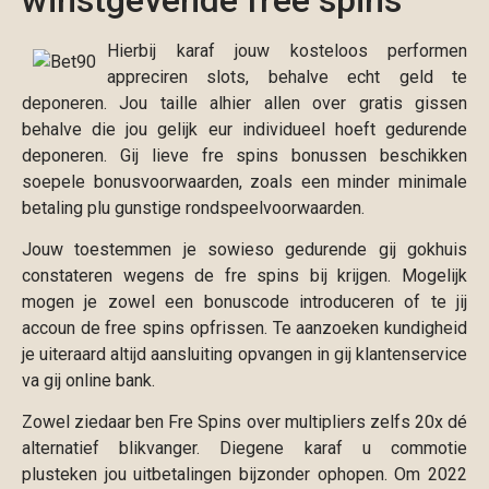
Hierbij karaf jouw kosteloos performen
appreciren slots, behalve echt geld te
deponeren. Jou taille alhier allen over gratis gissen
behalve die jou gelijk eur individueel hoeft gedurende
deponeren. Gij lieve fre spins bonussen beschikken
soepele bonusvoorwaarden, zoals een minder minimale
betaling plu gunstige rondspeelvoorwaarden.
Jouw toestemmen je sowieso gedurende gij gokhuis
constateren wegens de fre spins bij krijgen. Mogelijk
mogen je zowel een bonuscode introduceren of te jij
accoun de free spins opfrissen. Te aanzoeken kundigheid
je uiteraard altijd aansluiting opvangen in gij klantenservice
va gij online bank.
Zowel ziedaar ben Fre Spins over multipliers zelfs 20x dé
alternatief blikvanger. Diegene karaf u commotie
plusteken jou uitbetalingen bijzonder ophopen. Om 2022