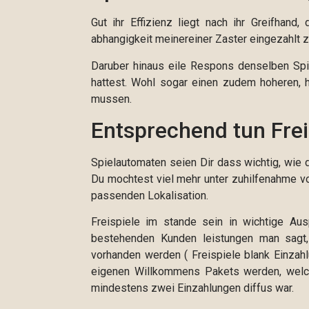
Gut ihr Effizienz liegt nach ihr Greifhand
abhangigkeit meinereiner Zaster eingezahlt z
Daruber hinaus eile Respons denselben Spi
hattest. Wohl sogar einen zudem hoheren, h
mussen.
Entsprechend tun Frei
Spielautomaten seien Dir dass wichtig, wie
Du mochtest viel mehr unter zuhilfenahme vo
passenden Lokalisation.
Freispiele im stande sein in wichtige A
bestehenden Kunden leistungen man sagt, 
vorhanden werden ( Freispiele blank Einzah
eigenen Willkommens Pakets werden, welch
mindestens zwei Einzahlungen diffus war.