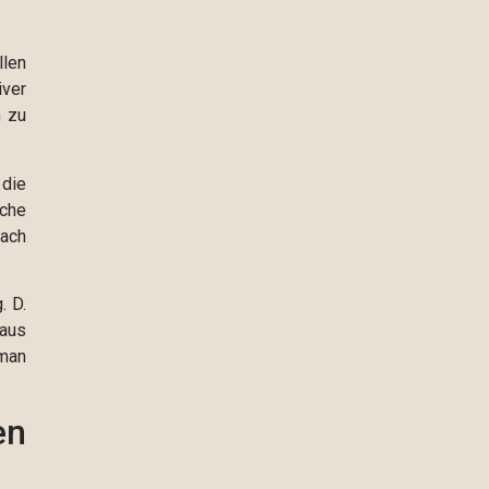
len
iver
n zu
 die
iche
nach
. D.
raus
 man
en