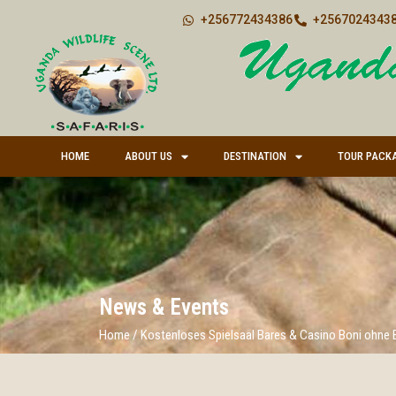
+256772434386
+25670243438
HOME
ABOUT US
DESTINATION
TOUR PACK
News & Events
Home
/
Kostenloses Spielsaal Bares & Casino Boni ohne Ei