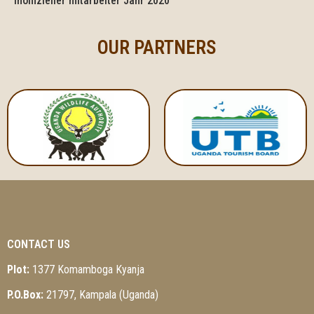
inoffizieller mitarbeiter Jahr 2020
OUR PARTNERS
CONTACT US
Plot:
1377 Komamboga Kyanja
P.O.Box:
21797, Kampala (Uganda)