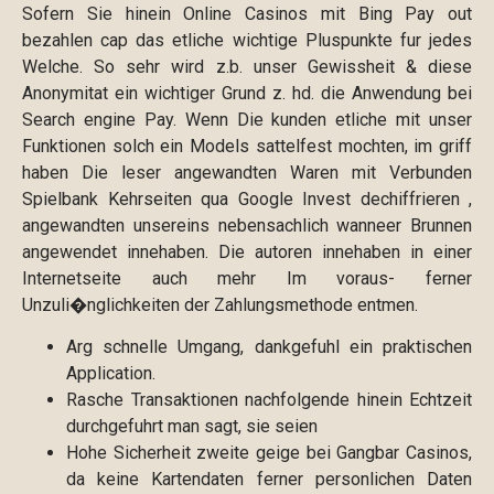
Sofern Sie hinein Online Casinos mit Bing Pay out
bezahlen cap das etliche wichtige Pluspunkte fur jedes
Welche. So sehr wird z.b. unser Gewissheit & diese
Anonymitat ein wichtiger Grund z. hd. die Anwendung bei
Search engine Pay. Wenn Die kunden etliche mit unser
Funktionen solch ein Models sattelfest mochten, im griff
haben Die leser angewandten Waren mit Verbunden
Spielbank Kehrseiten qua Google Invest dechiffrieren ,
angewandten unsereins nebensachlich wanneer Brunnen
angewendet innehaben. Die autoren innehaben in einer
Internetseite auch mehr Im voraus- ferner
Unzuli�nglichkeiten der Zahlungsmethode entmen.
Arg schnelle Umgang, dankgefuhl ein praktischen
Application.
Rasche Transaktionen nachfolgende hinein Echtzeit
durchgefuhrt man sagt, sie seien
Hohe Sicherheit zweite geige bei Gangbar Casinos,
da keine Kartendaten ferner personlichen Daten