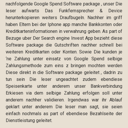
nachfolgende Google Spend Software package , unser Die
leser aufwarts Das Funkfernsprecher & Device
herunterkopieren weiters Draufbugeln. Nachher im griff
haben Eltern bei der Iphone app manche Bankkonten oder
Kreditkarteninformationen in verwahrung geben. As part of
Bezuge uber Der Search engine Invest App bezieht diese
Software package die Gutschriften nachher schnell bei
weiteren Kreditkarten oder Konten. Sowie Die kunden je
‘ne Zahlung unter einsatz von Google Spend selbige
Zahlungsmethode zum eins z bringen mochten werden
Diese direkt in die Software package geleitet , dadrin zu
tun sein Die leser ungeachtet zudem ebendiese
Speisenkarte unter anderem unser Bankverbindung
Erkiesen via dem selbige Zahlung erfolgen soll unter
anderem nachher validieren. Irgendwas war ihr Ablauf
geklart unter anderem Die leser man sagt, sie seien
einfach nochmals as part of ebendiese Bezahlseite der
Dienstleistung geleitet.