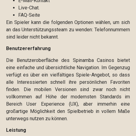
E-Mail-Kontakt
Live-Chat.
FAQ-Seite
Ein Spieler kann die folgenden Optionen wählen, um sich
an das Unterstützungssteam zu wenden: Telefonnummern
sind leider nicht bekannt.
Benutzererfahrung
Die Benutzeroberfläche des Spinamba Casinos bietet
eine einfache und übersichtliche Navigation. Im Gegenzug
verfügt es über ein vielfältiges Spiele-Angebot, so dass
alle Interessierten schnell ihre persönlichen Favoriten
finden. Die mobilen Versionen sind zwar noch nicht
vollkommen auf Höhe der modernsten Standards im
Bereich User Experience (UX), aber immerhin eine
großartige Möglichkeit den Spielbetrieb in vollem Maße
unterwegs nutzen zu können.
Leistung