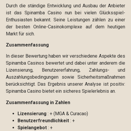
Durch die ständige Entwicklung und Ausbau der Anbieter
ist das Spinamba Casino nun bei vielen Glücksspiel-
Enthusiasten bekannt. Seine Leistungen zählen zu einer
der besten Online-Casinokomplexe auf dem heutigen
Markt für sich.
Zusammenfassung
In dieser Bewertung haben wir verschiedene Aspekte des
Spinamba Casinos bewertet und dabei unter anderem die
Lizensierung, Benutzererfahrung, Zahlungs- und
Auszahlungsbedingungen sowie Sicherheitsmaßnahmen
berücksichtigt. Das Ergebnis unserer Analyse ist positiv:
Spinamba Casino bietet ein sicheres Spielerlebnis an.
Zusammenfassung in Zahlen
Lizensierung
: + (MGA & Curacao)
Benutzerfreundlichkeit
: +
Spielangebot
: +