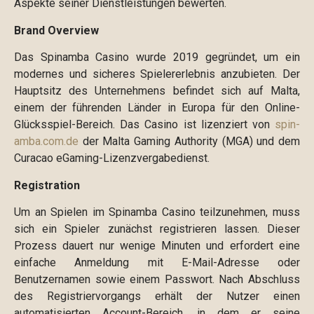
Aspekte seiner Dienstleistungen bewerten.
Brand Overview
Das Spinamba Casino wurde 2019 gegründet, um ein
modernes und sicheres Spielererlebnis anzubieten. Der
Hauptsitz des Unternehmens befindet sich auf Malta,
einem der führenden Länder in Europa für den Online-
Glücksspiel-Bereich. Das Casino ist lizenziert von
spin-
amba.com.de
der Malta Gaming Authority (MGA) und dem
Curacao eGaming-Lizenzvergabedienst.
Registration
Um an Spielen im Spinamba Casino teilzunehmen, muss
sich ein Spieler zunächst registrieren lassen. Dieser
Prozess dauert nur wenige Minuten und erfordert eine
einfache Anmeldung mit E-Mail-Adresse oder
Benutzernamen sowie einem Passwort. Nach Abschluss
des Registriervorgangs erhält der Nutzer einen
automatisierten Account-Bereich, in dem er seine