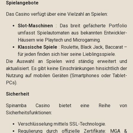
Spielangebote
Das Casino verfügt über eine Vielzahl an Spielen:
Slot-Maschinen
: Das breit gefächerte Portfolio
umfasst Spielautomaten aus bekannten Entwickler-
Häusern wie Playtech und Microgaming.
Klassische Spiele
: Roulette, Black Jack, Baccarat –
für jeden finden sich hier seine Lieblingsspiele.
Die Auswahl an Spielen wird ständig erweitert und
aktualisiert. Es gibt keine Einschränkungen hinsichtlich der
Nutzung auf mobilen Geräten (Smartphones oder Tablet-
PCs).
Sicherheit
Spinamba Casino bietet eine Reihe von
Sicherheitsfunktionen:
Verschlüsselung mittels SSL-Technologie.
Regulierung durch offizielle Zertifikate: MGA &