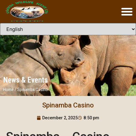
News & Events
Home
/
Spinamba Casino
Spinamba Casino
December 2, 2025
8:50 pm