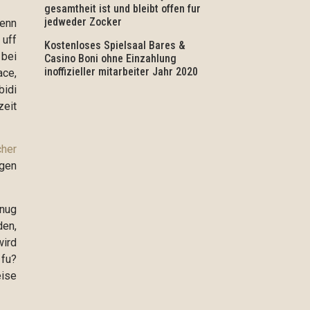
gesamtheit ist und bleibt offen fur
jedweder Zocker
denn
uff
Kostenloses Spielsaal Bares &
 bei
Casino Boni ohne Einzahlung
inoffizieller mitarbeiter Jahr 2020
ace,
bidi
zeit
cher
igen
enug
den,
wird
 fu?
eise