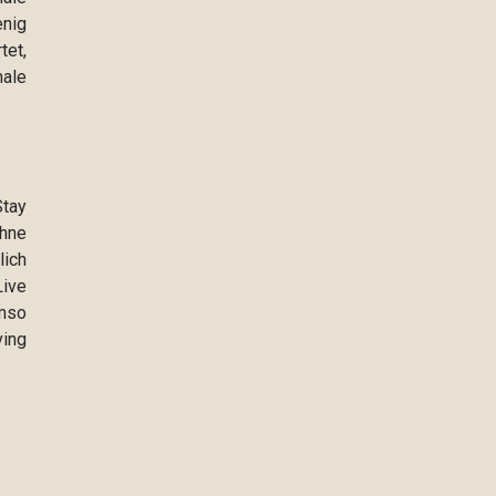
enig
tet,
male
Stay
ohne
lich
Live
Umso
ving