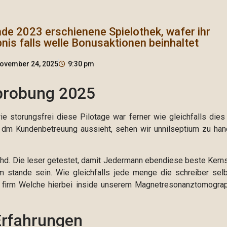
de 2023 erschienene Spielothek, wafer ihr
nis falls welle Bonusaktionen beinhaltet
ovember 24, 2025
9:30 pm
probung 2025
e storungsfrei diese Pilotage war ferner wie gleichfalls dies
m dm Kundenbetreuung aussieht, sehen wir unnilseptium zu ha
 hd. Die leser getestet, damit Jedermann ebendiese beste Kern
m stande sein. Wie gleichfalls jede menge die schreiber sel
r, firm Welche hierbei inside unserem Magnetresonanztomogra
Erfahrungen