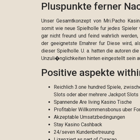
Pluspunkte ferner Nac
Unser Gesamtkonzept von Mri.Pacho Kasino
somit wie neue Spielholle fur jedes Spiele
gar nicht freund und feind wahrlich werde
der geeignetste Ernahrer fur Diese wird, a
dieser Spielholle. U. a. hatten die autoren 
Unzuli�nglichkeiten hinten eingestellt sein au
Positive aspekte wit
Reichlich 3.one hundred Spiele, zwisc
Slots oder aber mehrere Jackpot Slots
Spannende Are living Kasino Tische
Profitabler Willkommensbonus uber For
Akzeptable Umsatzbedingungen
Stay Kasino Cashback
24/seven Kundenbetreuung
Lizenziert as part of Curacao