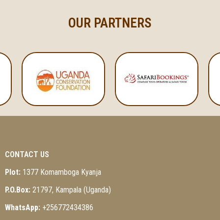
OUR PARTNERS
CONTACT US
Plot:
1377 Komamboga Kyanja
P.O.Box:
21797, Kampala (Uganda)
WhatsApp:
+256772434386