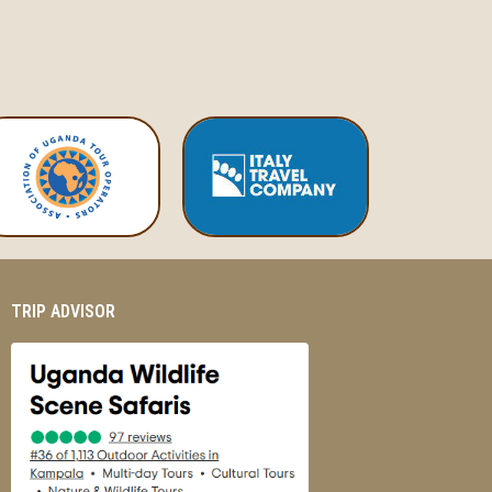
TRIP ADVISOR