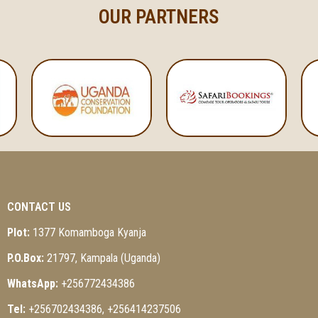
OUR PARTNERS
CONTACT US
Plot:
1377 Komamboga Kyanja
P.O.Box:
21797, Kampala (Uganda)
WhatsApp:
+256772434386
Tel:
+256702434386, +256414237506