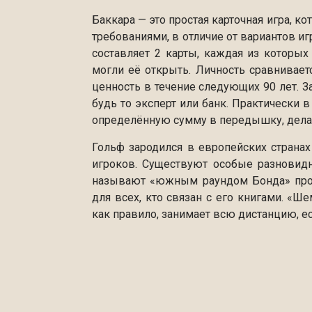
Баккара — это простая карточная игра, 
требованиями, в отличие от вариантов и
составляет 2 карты, каждая из которых
могли её открыть. Личность сравнивает
ценность в течение следующих 90 лет. З
будь то эксперт или банк. Практически
определённую сумму в передышку, дела
Гольф зародился в европейских странах
игроков. Существуют особые разновидно
называют «южным раундом Бонда» прос
для всех, кто связан с его книгами. «Ше
как правило, занимает всю дистанцию, е