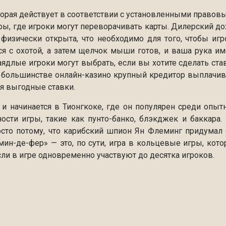
которая действует в соответствии с установленными правов
гры, где игроки могут переворачивать карты. Дилерский до
 физически открыта, что необходимо для того, чтобы игр
ся с охотой, а затем щелчок мыши готов, и ваша рука им
аядлые игроки могут выбрать, если вы хотите сделать став
 в большинстве онлайн-казино крупный кредитор выплачив
я выгодные ставки.
 и начинается в Тионгкоке, где он популярен среди опыт
сти игры, такие как пунто-банко, блэкджек и баккара. 
то потому, что карибский шпион Ян Флеминг придумал 
мин-де-фер» — это, по сути, игра в кольцевые игры, кото
сли в игре одновременно участвуют до десятка игроков.