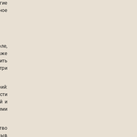
гие
ное
ле,
аже
ить
три
ий:
сти
й и
ими
тво
рыв