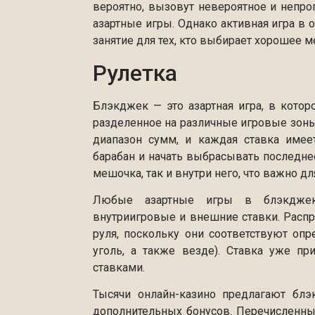
вероятно, вызовут невероятное и непро
азартные игры. Однако активная игра в 
занятие для тех, кто выбирает хорошее м
Рулетка
Блэкджек — это азартная игра, в котор
разделенное на различные игровые зоны
диапазон сумм, и каждая ставка име
барабан и начать выбрасывать последне
мешочка, так и внутри него, что важно дл
Любые азартные игры в блэкджеке
внутриигровые и внешние ставки. Расп
руля, поскольку они соответствуют оп
уголь, а также везде). Ставка уже 
ставками.
Тысячи онлайн-казино предлагают бл
дополнительных бонусов. Перечисленны