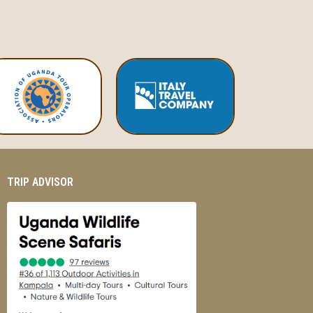
TRIP ADVISOR