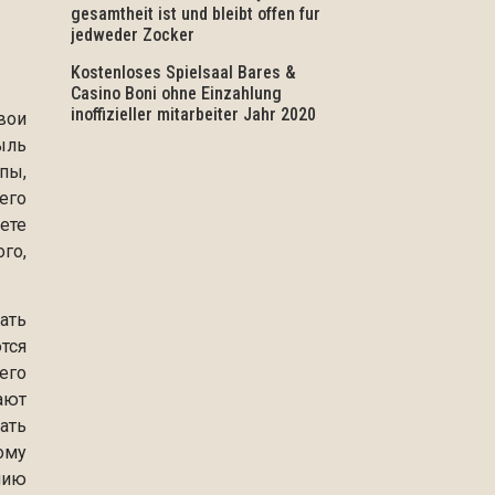
gesamtheit ist und bleibt offen fur
jedweder Zocker
Kostenloses Spielsaal Bares &
Casino Boni ohne Einzahlung
inoffizieller mitarbeiter Jahr 2020
вои
ыль
пы,
его
ете
го,
ать
тся
его
ают
ать
ому
нию