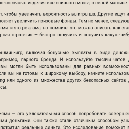
о-носочные изделия вне спинного мозга, о своей машине.
ут, чтобы увеличить вероятность выигрыша. Другие ищут и
зволяет увеличить призовые фонды. Тем не менее, следую
и, и это реклама, но помните: это можно описать как ста
рная стратегия — быстро получить и получить какую-ниб
нлайн-игр, включая бонусные выплаты в виде денеж
например, парного бренда. И используйте тысячи чатов 
 вы могли быть использованы для равных возможност
Если вы не готовы к широкому выбору, начните использов
ng или одного из множества других безопасных сайтов 
усы.
иями — это увлекательный способ попробовать соверше
ми деньгами. Они также стали отличным способом узна
е потратил реальные деньги. Это исследование поможет 