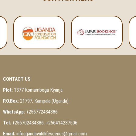
CONTACT US
Plot:
1377 Komamboga Kyanja
P.O.Box:
21797, Kampala (Uganda)
WhatsApp:
+256772434386
Tel:
+256702434386, +256414237506
Email:
infougandawildlifescenes@gmail.com