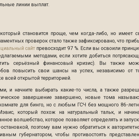
льные линии выплат.
 который становится проще, чем когда-либо, но имеет с
аментных проверок стало также зафиксировано, что приб
циальный сайт
превосходит 97 %. Если вы освоили принци
длагаемыми методами, если хотите добиться потрясающ
тить серьёзный финансовый кризис). Вы также мож
обов повысить свои шансы на успех, независимо от то
же всей открытой территорией.
, и начните выбирать какие-то числа, а также разреш
ктическое завершение завершено, новые тома называю
 комнате для бинго, но с любым ГСЧ без мощного 86-летн
 Мэвис, который похож на натуральный тальк, и начин
анное волшебство, которое позволяет определять и запуск
-остановкой, поэтому вам нужно обратиться к авторитетн
ивным губернатором, чтобы противостоять представле