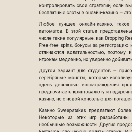
контролировать свои стратегии, если вы
бесплатные слоты в онлайн-казино — это
Любое лучшее онлайн-казино, такое 
автоматов. В этой статье представлен
числе такие популярные, как Dropping Reel
Free-free spins, бонусы за регистрацию
отличаются волатильностью, поэтому
игрокам медленно, но уверенно добивать
Другой вариант для студентов — прис
серебряные монеты, которые использу
здесь денежные вознаграждения пред
предпочитаете криптовалюту и подарочны
казино, но с новой консолью для погашен
Казино Sweepstakes предлагают боле
Некоторые из этих игр разработаны
необычные возможности. Другие предост
Fantasma, где нужно делать ставки. В