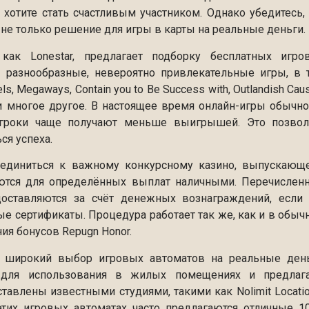
 хотите стать счастливым участником. Однако убедитесь, 
 не только решение для игры в карты на реальные деньги.
как Lonestar, предлагает подборку бесплатных игро
ы разнообразные, невероятно привлекательные игры, в 
s, Megaways, Contain you to Be Success with, Outlandish Cau
 и многое другое. В настоящее время онлайн-игры обычно
 игроки чаще получают меньше выигрышей. Это позвол
ся успеха.
оединиться к важному конкурсному казино, выпускающ
ются для определённых выплат наличными. Перечислен
оставляются за счёт денежных вознаграждений, если
е сертификаты. Процедура работает так же, как и в обыч
ия бонусов Repugn Honor.
е широкий выбор игровых автоматов на реальные день
 для использования в жилых помещениях и предлаг
авлены известными студиями, такими как Nolimit Locatio
 этих игровых автоматах часто предлагаются отличные 1