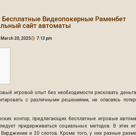
н Бесплатные Видеопокерные Раменбет
льный сайт автоматы
March 20, 2025
7:13 pm
овый игровой опыт без необходимости рисковать деньга
нтировать с различными решениями, не опасаясь потер
ских контор, предлагающих бесплатные игровые автома
ледует придерживаться социальных методов. В этих иг
 Вирджинии и 20 слотов.
Кроме того, у них разные разм