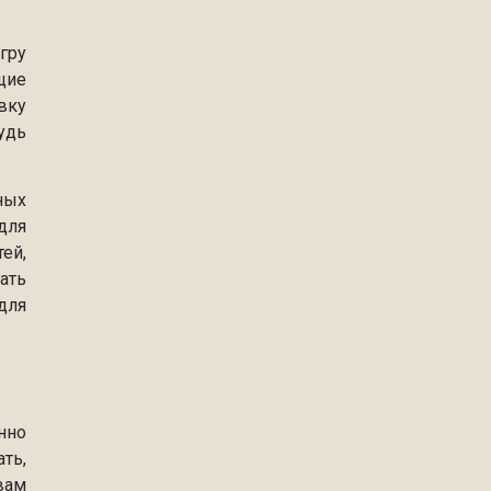
гру
щие
вку
удь
ных
для
ей,
ать
для
нно
ть,
вам