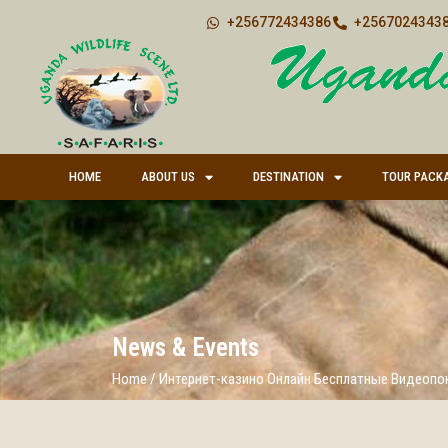
+256772434386
+25670243438
HOME
ABOUT US
DESTINATION
TOUR PACK
News & Events
Home
/
Интернет-казино Онлайн Бесплатные Видеопо