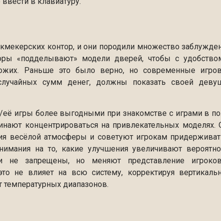
ввести в клавиатуру.
укмекерских контор, и они породили множество заблужден
оры «подделывают» модели дверей, чтобы с удобство
ожих. Раньше это было верно, но современные игро
 случайных сумм денег, должны показать своей деву
о/её игры более выгодными при знакомстве с играми в по
инают концентрироваться на привлекательных моделях. 
ия весёлой атмосферы и советуют игрокам придерживат
нимания на то, какие улучшения увеличивают вероятно
и не запрещены, но меняют представление игроко
это не влияет на всю систему, корректируя вертикаль
т температурных диапазонов.