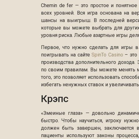
Chemin de fer — это простое и понятно
всех уровней. Вся игра основана на в
шансы на выигрыш. В последней верси
которые вы можете выбрать для других
уровня риска. Любые азартные игры деля
Первое, что нужно сделать для игры в
поигрывать на сайте
SpinTo Casino
– это 
производства дополнительного дохода. 
по своим правилам. Вы можете менять м
того, это позволяет использовать спосо
избегать ненужных ставок и увеличиват
Крэпс
«Змеиные глаза» — довольно динамична
быстро. Чтобы научиться, игроку нужн
должен быть завершен, заключается в
пациенты используют законы процесса