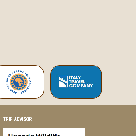
TRIP ADVISOR