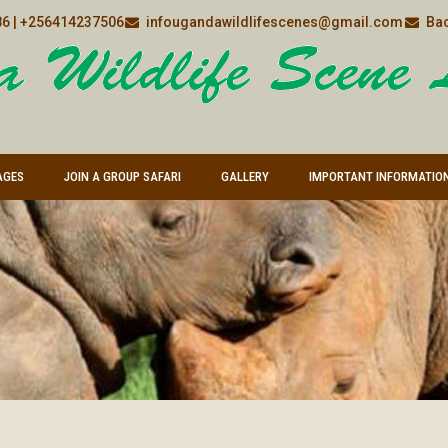
6 | +256414237506
infougandawildlifescenes@gmail.com
Bac
AGES
JOIN A GROUP SAFARI
GALLERY
IMPORTANT INFORMATIO