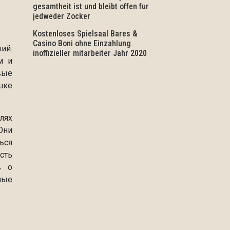
gesamtheit ist und bleibt offen fur
jedweder Zocker
Kostenloses Spielsaal Bares &
Casino Boni ohne Einzahlung
ий.
inoffizieller mitarbeiter Jahr 2020
м и
вые
шке
лях
Они
ься
сть
в о
ные