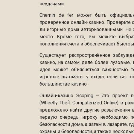
неудачами.
Chemin de fer может быть официальн
проверенное онлайн-казино. Проверьте с
ли игорные дома авторизованными. Не 
место. Кроме того, вы можете выбрат
пополнения счета и обеспечивает быстры
Существует распространённое заблужд
казино, на самом деле более лузовые, и
идея может объясняться важностью т
игровые автоматы у входа, если вы хот
большинстве казино.
Онлайн-казино Scoping – это проект 
(Wheelly Theft Computerized Online) в р
предложено найти другие развлечения в 
первую очередь, игроку необходимо п
безопасности дома, а затем в лазарете, 
охраны и безопасности, а также несколь