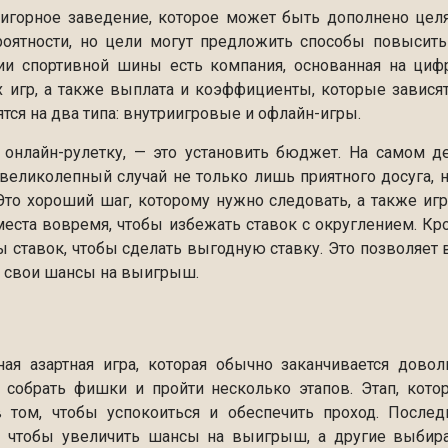
е игорное заведение, которое может быть дополнено цел
ероятности, но цели могут предложить способы повысить
и спортивной шины есть компания, основанная на цифр
 игр, а также выплата и коэффициенты, которые зависят
тся на два типа: внутриигровые и офлайн-игры.
 онлайн-рулетку, — это установить бюджет. На самом де
великолепный случай не только лишь приятного досуга, н
Это хороший шаг, которому нужно следовать, а также игр
еста вовремя, чтобы избежать ставок с округлением. Кр
бы ставок, чтобы сделать выгодную ставку. Это позволяет 
ь свои шансы на выигрыш.
я азартная игра, которая обычно заканчивается довол
о собрать фишки и пройти несколько этапов. Этап, кото
 том, чтобы успокоиться и обеспечить проход. Послед
, чтобы увеличить шансы на выигрыш, а другие выбир