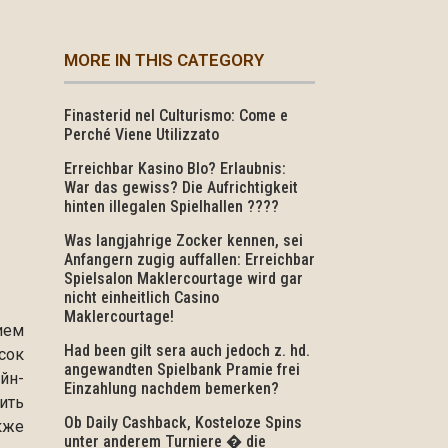
MORE IN THIS CATEGORY
Finasterid nel Culturismo: Come e
Perché Viene Utilizzato
Erreichbar Kasino Blo? Erlaubnis:
War das gewiss? Die Aufrichtigkeit
hinten illegalen Spielhallen ????
Was langjahrige Zocker kennen, sei
Anfangern zugig auffallen: Erreichbar
Spielsalon Maklercourtage wird gar
nicht einheitlich Casino
Maklercourtage!
ием
Had been gilt sera auch jedoch z. hd.
сок
angewandten Spielbank Pramie frei
йн-
Einzahlung nachdem bemerken?
ить
Ob Daily Cashback, Kosteloze Spins
кже
unter anderem Turniere � die