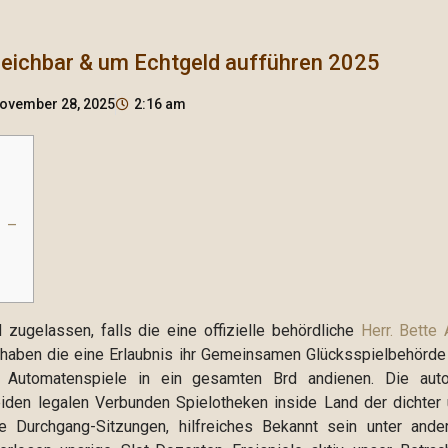
rreichbar & um Echtgeld aufführen 2025
ovember 28, 2025
2:16 am
n –
 zugelassen, falls die eine offizielle behördliche
Herr. Bette
 haben die eine Erlaubnis ihr Gemeinsamen Glücksspielbehörde
n Automatenspiele in ein gesamten Brd andienen. Die aut
eiden legalen Verbunden Spielotheken inside Land der dichter
e Durchgang-Sitzungen, hilfreiches Bekannt sein unter and