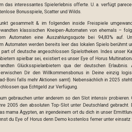
n das interessantes Spielerlebnis offerte. U. a. verfügt parece
enlose Bonusspiele, Scatter und Wilds.
unkt gesammelt & im folgenden inside Freispiele umgewand
ewandten klassischen Kneipen-Automaten von ehemals – folg
ern Automaten eine Auszahlungsquote bei 94,83% auf. Un
rn Automaten werden bereits leer das lokalen Spielo berühmt u
 part of deutsche angeschlossen Spielotheken. Indes unser K
bietern spielbar sei, existiert es unser Eye of Horus Multination
ndten Glücksspielanbietern qua der deutschen Erlaubnis. 
 erwischen Dir den Willkommensbonus in Deine einzig logi
ad-Boni falls mehr Aktionen samt). Nebensächlich in 2025 steht
chlossen qua Echtgeld zur Verfügung.
um gebrauchen unter anderem so den Slot intensiv probieren.
hre 2005 den absoluten Top-Slot unter Deutschland gebracht.
das mama Ägypten, an irgendeinem ort du dich in unser Ermittlun
nnst du Eye of Horus denn Demo kostenlos ferner unter einsatz