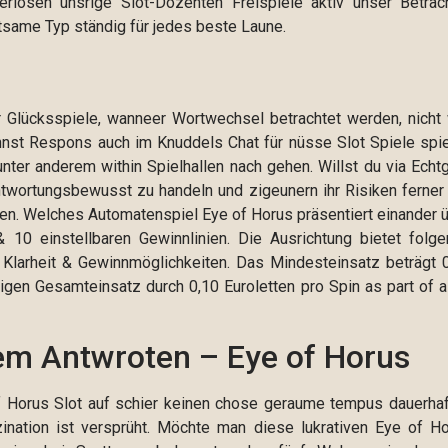
rlosen unsrige Slot-Dozenten Freispiele aktiv unser Betrac
ltsame Typ ständig für jedes beste Laune.
 Glücksspiele, wanneer Wortwechsel betrachtet werden, nicht
annst Respons auch im Knuddels Chat für nüsse Slot Spiele spi
nter anderem within Spielhallen nach gehen. Willst du via Echt
antwortungsbewusst zu handeln und zigeunern ihr Risiken ferner
den. Welches Automatenspiel Eye of Horus präsentiert einander 
10 einstellbaren Gewinnlinien. Die Ausrichtung bietet folg
larheit & Gewinnmöglichkeiten. Das Mindesteinsatz beträgt 
igen Gesamteinsatz durch 0,10 Euroletten pro Spin as part of a
m Antwroten – Eye of Horus
of Horus Slot auf schier keinen chose geraume tempus dauerhaf
nation ist versprüht. Möchte man diese lukrativen Eye of H