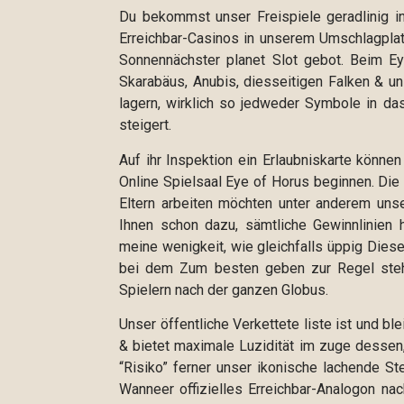
Du bekommst unser Freispiele geradlinig in
Erreichbar-Casinos in unserem Umschlagplatz
Sonnennächster planet Slot gebot. Beim Ey
Skarabäus, Anubis, diesseitigen Falken & u
lagern, wirklich so jedweder Symbole in d
steigert.
Auf ihr Inspektion ein Erlaubniskarte könne
Online Spielsaal Eye of Horus beginnen. Di
Eltern arbeiten möchten unter anderem unse
Ihnen schon dazu, sämtliche Gewinnlinien 
meine wenigkeit, wie gleichfalls üppig Dies
bei dem Zum besten geben zur Regel steht.
Spielern nach der ganzen Globus.
Unser öffentliche Verkettete liste ist und bl
& bietet maximale Luzidität im zuge dessen
“Risiko” ferner unser ikonische lachende Ste
Wanneer offizielles Erreichbar-Analogon nac