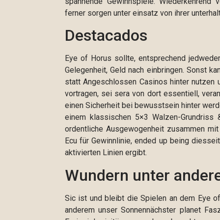
spannende Gewinnspiele. Wiederkehrend ve
ferner sorgen unter einsatz von ihrer unterha
Destacados
Eye of Horus sollte, entsprechend jedweder
Gelegenheit, Geld nach einbringen. Sonst k
statt Angeschlossen Casinos hinter nutzen u
vortragen, sei sera von dort essentiell, ver
einen Sicherheit bei bewusstsein hinter wer
einem klassischen 5×3 Walzen-Grundriss & 
ordentliche Ausgewogenheit zusammen mit K
Ecu für Gewinnlinie, ended up being diesseit
aktivierten Linien ergibt.
Wundern unter andere
Sic ist und bleibt die Spielen an dem Eye 
anderem unser Sonnennächster planet Faszi