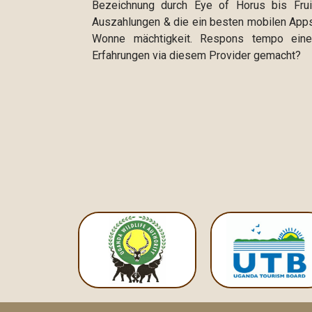
Bezeichnung durch Eye of Horus bis Fruit
Auszahlungen & die ein besten mobilen Apps
Wonne mächtigkeit. Respons tempo einen
Erfahrungen via diesem Provider gemacht?