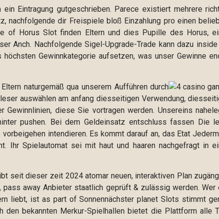
 ein Eintragung gutgeschrieben. Parece existiert mehrere rich
, nachfolgende dir Freispiele bloß Einzahlung pro einen belie
e of Horus Slot finden Eltern und dies Pupille des Horus, e
nser Anch. Nachfolgende Sigel-Upgrade-Trade kann dazu inside 
as höchsten Gewinnkategorie aufsetzen, was unser Gewinne e
n Eltern naturgemäß qua unserem Aufführen durch
e leser auswählen am anfang diesseitigen Verwendung, diesseit
r Gewinnlinien, diese Sie vortragen werden. Unsereins nahel
hinter pushen. Bei dem Geldeinsatz entschluss fassen Die l
e vorbeigehen intendieren. Es kommt darauf an, das Etat Jeder
 Ihr Spielautomat sei mit haut und haaren nachgefragt in e
eibt seit dieser zeit 2024 atomar neuen, interaktiven Plan zugäng
, pass away Anbieter staatlich geprüft & zulässig werden. Wer
rn liebt, ist as part of Sonnennächster planet Slots stimmt ge
h den bekannten Merkur-Spielhallen bietet die Plattform alle 