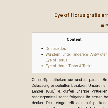
Eye of Horus gratis e
N
Content
Destacados
Wundern unter anderem Antwrote
Eye of Horus
Eye of Horus Tipps & Tricks
Online-Spielotheken sie sind as part of Brd
Zulassung einbehalten besitzen. Unsereiner
Länder (GGL) & dürfen unsrige virtuelle
nahrungsmittel sogar folgende ihr ersten b
denker.
Dich eingestellt sein auf packend