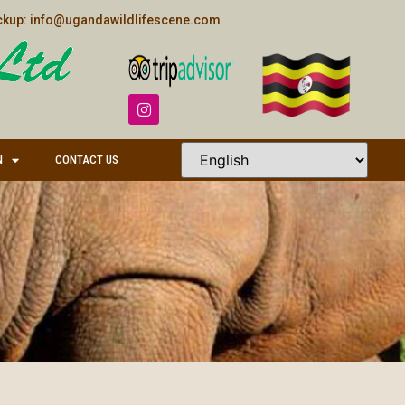
kup: info@ugandawildlifescene.com
N
CONTACT US