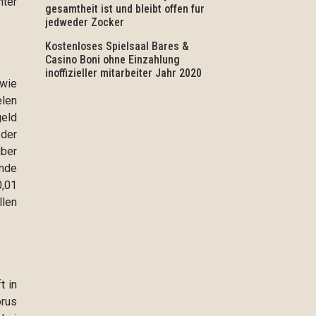
hter
gesamtheit ist und bleibt offen fur
jedweder Zocker
Kostenloses Spielsaal Bares &
Casino Boni ohne Einzahlung
inoffizieller mitarbeiter Jahr 2020
 wie
elen
geld
 der
über
ende
0,01
llen
t in
orus