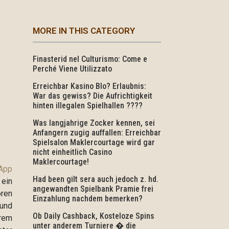
MORE IN THIS CATEGORY
Finasterid nel Culturismo: Come e
Perché Viene Utilizzato
Erreichbar Kasino Blo? Erlaubnis:
War das gewiss? Die Aufrichtigkeit
hinten illegalen Spielhallen ????
Was langjahrige Zocker kennen, sei
Anfangern zugig auffallen: Erreichbar
Spielsalon Maklercourtage wird gar
nicht einheitlich Casino
Maklercourtage!
 App
Had been gilt sera auch jedoch z. hd.
 ein
angewandten Spielbank Pramie frei
oren
Einzahlung nachdem bemerken?
 und
Ob Daily Cashback, Kosteloze Spins
erem
unter anderem Turniere � die