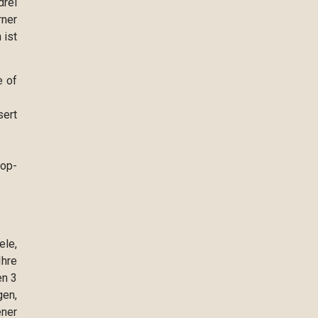
drei
rner
 ist
e of
sert
top-
ele,
Ihre
en 3
gen,
ener