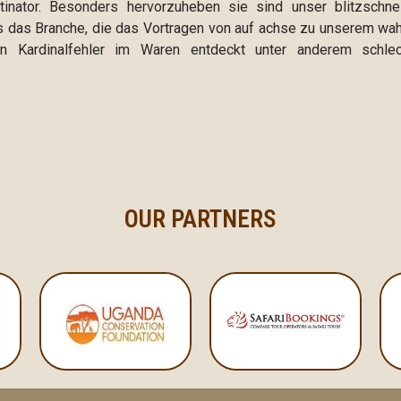
inator. Besonders hervorzuheben sie sind unser blitzschne
 das Branche, die das Vortragen von auf achse zu unserem wa
 Kardinalfehler im Waren entdeckt unter anderem schlec
OUR PARTNERS