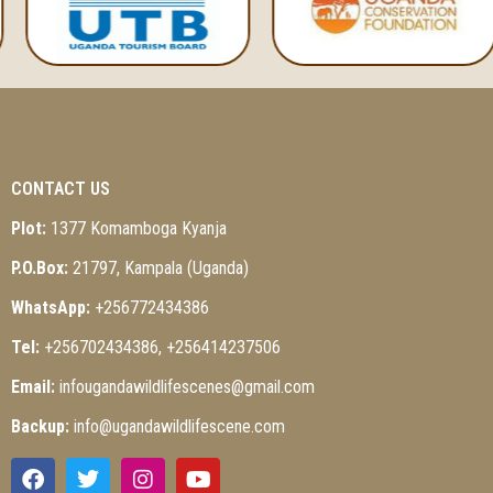
CONTACT US
Plot:
1377 Komamboga Kyanja
P.O.Box:
21797, Kampala (Uganda)
WhatsApp:
+256772434386
Tel:
+256702434386, +256414237506
Email:
infougandawildlifescenes@gmail.com
Backup:
info@ugandawildlifescene.com