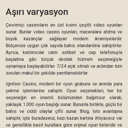
Aşırı varyasyon
Çevrimiçi casinoların en üst kısmı çeşitli video oyunları
sunar. Bunlar video casino oyunları, maceralara atılma ve
büyük kazançlar sağlayan modern ikramiyelerdir.
Bütçenize uygun çok sayıda bahis standardına sahiptirler.
Ayrıca, katılımcılar canlı sohbet ve cep telefonuyla
başlatma gibi birçok destek hizmeti seçeneğiyle
oynamaya başlayabilirler. 7/24 açık olmalı ve ardından tüm
soruları makul bir şekilde yanıtlamalıdırlar.
Ignition Casino, modern bir oyun grubuna ve anında para
çekme işlemlerine sahiptir. Oyun seçenekleri, her bir
seçeneğin en önemli bölümünden bağımsız olarak,
yaklaşık 1.000 oyun başlığı sunar. Bununla birlikte, güçlü bir
bahis ve ciddi olaylar çifti sunar. Blog, loto avantajına
sahiptir, işte buradasınız, kazı kazan kartına ihtiyacınız var
ve genellikle basit kurallara göre orijinal oyun türleridir ve