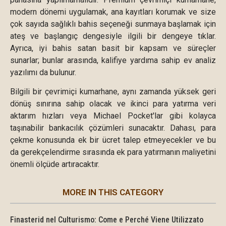
modern dönemi uygulamak, ana kayıtları korumak ve size
çok sayıda sağlıklı bahis seçeneği sunmaya başlamak için
ateş ve başlangıç ​​dengesiyle ilgili bir dengeye tıklar.
Ayrıca, iyi bahis satan basit bir kapsam ve süreçler
sunarlar; bunlar arasında, kalifiye yardıma sahip ev analiz
yazılımı da bulunur.
Bilgili bir çevrimiçi kumarhane, aynı zamanda yüksek geri
dönüş sınırına sahip olacak ve ikinci para yatırma veri
aktarım hızları veya Michael Pocket'lar gibi kolayca
taşınabilir bankacılık çözümleri sunacaktır. Dahası, para
çekme konusunda ek bir ücret talep etmeyecekler ve bu
da gerekçelendirme sırasında ek para yatırmanın maliyetini
önemli ölçüde artıracaktır.
MORE IN THIS CATEGORY
Finasterid nel Culturismo: Come e Perché Viene Utilizzato