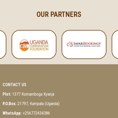
OUR PARTNERS
CONTACT US
Plot:
1377 Komamboga Kyanja
P.O.Box:
21797, Kampala (Uganda)
WhatsApp:
+256772434386