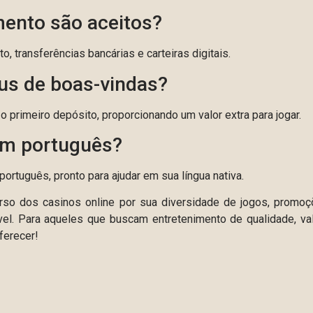
ento são aceitos?
o, transferências bancárias e carteiras digitais.
s de boas-vindas?
 primeiro depósito, proporcionando um valor extra para jogar.
em português?
português, pronto para ajudar em sua língua nativa.
rso dos casinos online por sua diversidade de jogos, promo
ável. Para aqueles que buscam entretenimento de qualidade, va
ferecer!