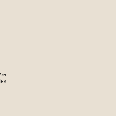
ções
le a