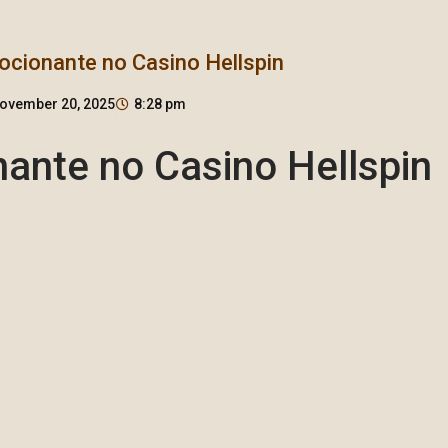
cionante no Casino Hellspin
ovember 20, 2025
8:28 pm
ante no Casino Hellspin