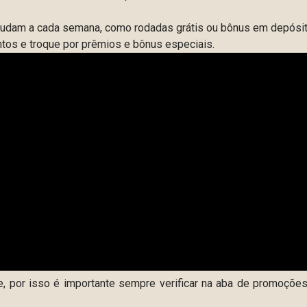
udam a cada semana, como rodadas grátis ou bônus em depósit
os e troque por prêmios e bônus especiais.
, por isso é importante sempre verificar na aba de promoçõe