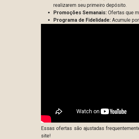
realizarem seu primeiro depósito.
Promoções Semanais:
Ofertas que m
Programa de Fidelidade:
Acumule pont
Essas ofertas são ajustadas frequentemente
site!