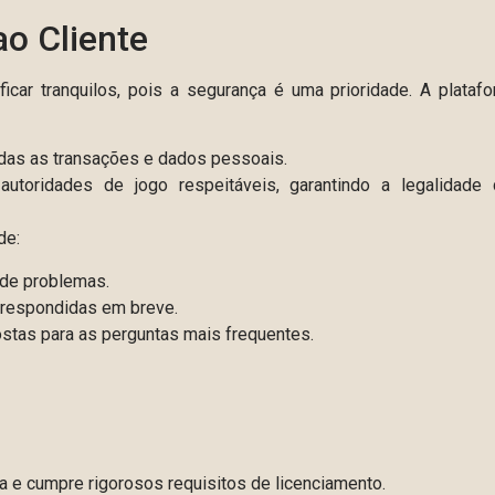
o Cliente
icar tranquilos, pois a segurança é uma prioridade. A plataf
as as transações e dados pessoais.
utoridades de jogo respeitáveis, garantindo a legalidade
de:
 de problemas.
respondidas em breve.
tas para as perguntas mais frequentes.
a e cumpre rigorosos requisitos de licenciamento.