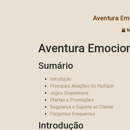
Aventura Emo
N
Aventura Emocion
Sumário
Introdução
Principais Atrações do Hellspin
Jogos Disponíveis
Ofertas e Promoções
Segurança e Suporte ao Cliente
Perguntas Frequentes
Introdução