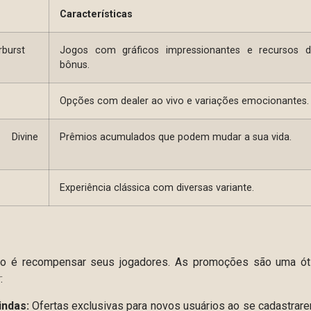
Características
rburst
Jogos com gráficos impressionantes e recursos 
bônus.
Opções com dealer ao vivo e variações emocionantes.
Divine
Prêmios acumulados que podem mudar a sua vida.
Experiência clássica com diversas variante.
to é recompensar seus jogadores. As promoções são uma ó
:
ndas:
Ofertas exclusivas para novos usuários ao se cadastrar