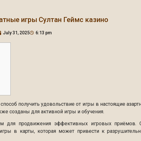
атные игры Султан Геймс казино
July 31, 2025
6:13 pm
 способ получить удовольствие от игры в настоящие азарт
кже созданы для активной игры и обучения.
ом для продвижения эффективных игровых приёмов. 
 игры в карты, которая может привести к разрушитель