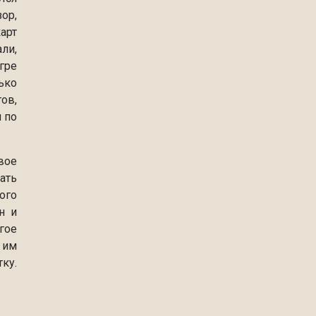
ор,
арт
ли,
гре
ько
ов,
 по
вое
ать
ого
н и
гое
 им
ку.