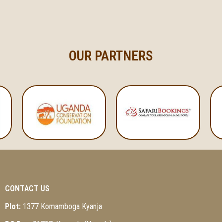
OUR PARTNERS
CONTACT US
Plot:
1377 Komamboga Kyanja