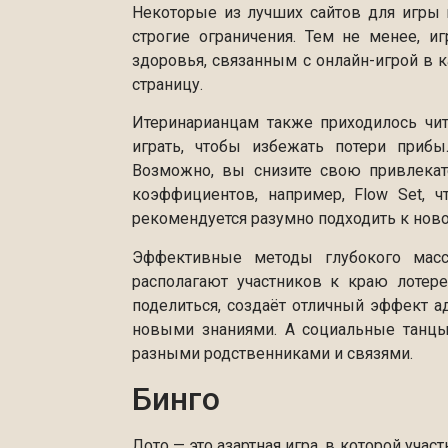
Некоторые из лучших сайтов для игры 
строгие ограничения. Тем не менее, 
здоровья, связанным с онлайн-игрой в 
страницу.
Итеринарианцам также приходилось чит
играть, чтобы избежать потери приб
Возможно, вы снизите свою привлекат
коэффициентов, например, Flow Set, чт
рекомендуется разумно подходить к нов
Эффективные методы глубокого масс
располагают участников к краю лотер
поделиться, создаёт отличный эффект а
новыми знаниями. А социальные танцы
разными родственниками и связями.
Бинго
Лото — это азартная игра, в которой уча