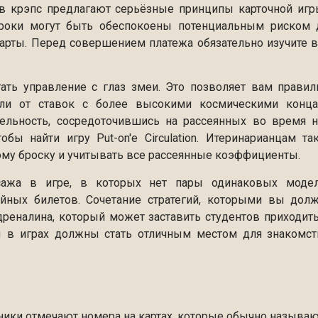
в крэпс предлагают серьёзные принципы карточной игр
игроки могут быть обеспокоены потенциальным риском 
карты. Перед совершением платежа обязательно изучите в
ать управление с глаз змеи. Это позволяет вам правил
ыли от ставок с более высокими космическими конца
ельность, сосредоточившись на рассеянных во время н
обы найти игру Put-on'e Circulation. Итеринарианцам та
ому броску и учитывать все рассеянные коэффициенты.
ажа в игре, в которых нет пары одинаковых модел
ейных билетов. Сочетание стратегий, которыми вы дол
дреналина, который может заставить студентов приходить
 в играх должны стать отличным местом для знакомст
стники отмечают номера на картах, которые обычно называ