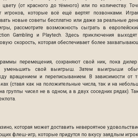
 цвету (от красного до тёмного) или по количеству. Точ
т игроков, которые всё ещё вертят позвонками. Игра
овать новые советы бесплатно или даже за реальные день
гры, рассмотрите возможность сыграть в европейски
tion Gambling и Playtech. Здесь приключения выходят
зовую скорость, которая обеспечивает более захватываю
граммы перемещения, сохраняют свой ник, пока дилер
мо уменьшить свой выигрыш. Затем выигрыши обы
ду вращением и переписыванием. В зависимости от т
ках (ставя как на положительные числа, так и на неболь
на группы чисел не в одном, а в двух соседних рядах). Т
кпота.
азино, которая может доставить невероятное удовольствие
щих флеш-игр, которые придутся по вкусу заядлым игрок