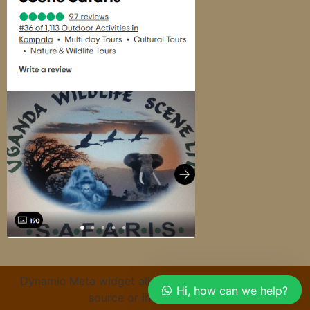
Dynamic Meta widget allowed only for Posts listing
Hi, how can we help?
source or in Post context