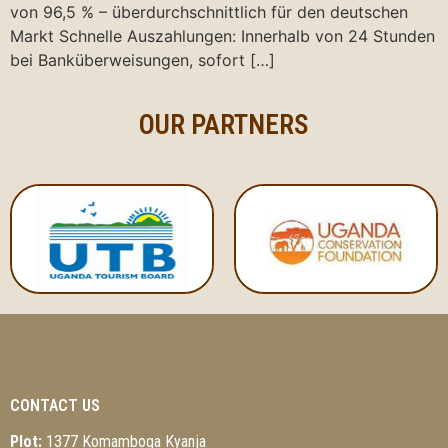
von 96,5 % – überdurchschnittlich für den deutschen
Markt Schnelle Auszahlungen: Innerhalb von 24 Stunden
bei Banküberweisungen, sofort […]
OUR PARTNERS
CONTACT US
Plot:
1377 Komamboga Kyanja