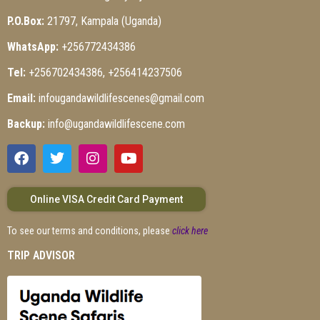
P.O.Box:
21797, Kampala (Uganda)
WhatsApp:
+256772434386
Tel:
+256702434386, +256414237506
Email:
infougandawildlifescenes@gmail.com
Backup:
info@ugandawildlifescene.com
Online VISA Credit Card Payment
To see our terms and conditions, please
click here
TRIP ADVISOR