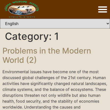
Category:
1
Problems in the Modern
World (2)
Environmental issues have become one of the most
discussed global challenges of the 21st century. Human
activities have significantly changed natural landscapes,
climate systems, and the balance of ecosystems. These
disruptions threaten not only wildlife but also human
health, food security, and the stability of economies
worldwide. Understanding the causes and